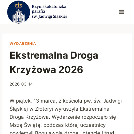
Przejdź
do
treści
WYDARZENIA
Ekstremalna Droga
Krzyżowa 2026
2026-03-14
W piątek, 13 marca, z kościoła pw. św. Jadwigi
Śląskiej w Złotoryi wyruszyła Ekstremalna
Droga Krzyżowa. Wydarzenie rozpoczęło się
Mszą Świętą, podczas której uczestnicy
powierzyli Bogu swoją drogę, intencje i trud