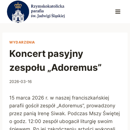
Przejdź
do
treści
WYDARZENIA
Koncert pasyjny
zespołu „Adoremus”
2026-03-16
15 marca 2026 r. w naszej franciszkańskiej
parafii gościł zespół „Adoremus”, prowadzony
przez panią Irenę Siwak. Podczas Mszy Świętej
o godz. 12:00 zespół ubogacił liturgię swoim
śpiewem. Po jej zakończeniu artyści wykonali