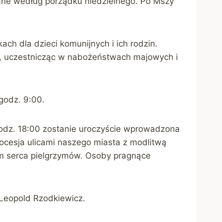
ane według porządku niedzielnego. Po Mszy
ch dla dzieci komunijnych i ich rodzin.
ień, uczestnicząc w nabożeństwach majowych i
godz. 9:00.
odz. 18:00 zostanie uroczyście wprowadzona
rocesja ulicami naszego miasta z modlitwą
em serca pielgrzymów. Osoby pragnące
 Leopold Rzodkiewicz.