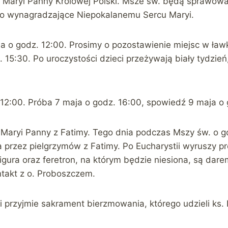
 Maryi Panny Królowej Polski. Msze św. będą sprawow
o wynagradzające Niepokalanemu Sercu Maryi.
 o godz. 12:00. Prosimy o pozostawienie miejsc w ławka
z. 15:30. Po uroczystości dzieci przeżywają biały tydz
 12:00. Próba 7 maja o godz. 16:00, spowiedź 9 maja o 
Maryi Panny z Fatimy. Tego dnia podczas Mszy św. o g
a przez pielgrzymów z Fatimy. Po Eucharystii wyruszy p
gura oraz feretron, na którym będzie niesiona, są dar
ntakt z o. Proboszczem.
i przyjmie sakrament bierzmowania, którego udzieli ks.