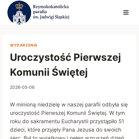
Przejdź
do
treści
WYDARZENIA
Uroczystość Pierwszej
Komunii Świętej
2026-05-06
W minioną niedzielę w naszej parafii odbyła się
uroczystość Pierwszej Komunii Świętej. W tym
roku do sakramentu Eucharystii przystąpiło 51
dzieci, które przyjęły Pana Jezusa do swoich
serc. Był to wyjątkowy i pełen wzruszeń dzień