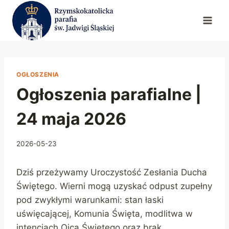
Przejdź
do
treści
OGŁOSZENIA
Ogłoszenia parafialne |
24 maja 2026
2026-05-23
Dziś przeżywamy Uroczystość Zesłania Ducha
Świętego. Wierni mogą uzyskać odpust zupełny
pod zwykłymi warunkami: stan łaski
uświęcającej, Komunia Święta, modlitwa w
intencjach Ojca Świętego oraz brak