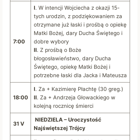
I
. W intencji Wojciecha z okazji 15-
tych urodzin, z podziękowaniem za
otrzymane już łaski i prośbą o opiekę
Matki Bożej, dary Ducha Świętego i
7:00
dobre wybory
II
. Z prośbą o Boże
błogosławieństwo, dary Ducha
Świętego, opiekę Matki Bożej i
potrzebne łaski dla Jacka i Mateusza
I
. Za + Kazimierę Płachtę (30 greg.)
18:00
II
. Za + Andrzeja Głowackiego w
kolejną rocznicę śmierci
N
IEDZIELA – Uroczystość
31 V
Najświętszej Trójcy