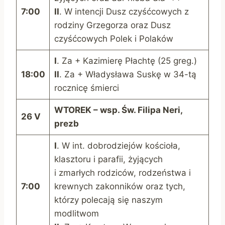
7:00
II
. W intencji Dusz czyśćcowych z
rodziny Grzegorza oraz Dusz
czyśćcowych Polek i Polaków
I
. Za + Kazimierę Płachtę (25 greg.)
18:00
II
. Za + Władysława Suskę w 34-tą
rocznicę śmierci
W
TOREK
– wsp.
Św. Filipa Neri,
26 V
prezb
I
. W int. dobrodziejów kościoła,
klasztoru i parafii, żyjących
i zmarłych rodziców, rodzeństwa i
7:00
krewnych zakonników oraz tych,
którzy polecają się naszym
modlitwom