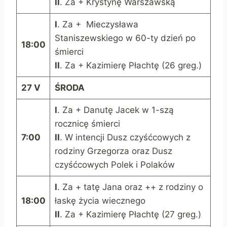
II
. Za + Krystynę Warszawską
I
. Za + Mieczysława
Staniszewskiego w 60-ty dzień po
18:00
śmierci
II
. Za + Kazimierę Płachtę (26 greg.)
27 V
Ś
RODA
I
. Za + Danutę Jacek w 1-szą
rocznicę śmierci
7:00
II
. W intencji Dusz czyśćcowych z
rodziny Grzegorza oraz Dusz
czyśćcowych Polek i Polaków
I
. Za + tatę Jana oraz ++ z rodziny o
18:00
łaskę życia wiecznego
II
. Za + Kazimierę Płachtę (27 greg.)