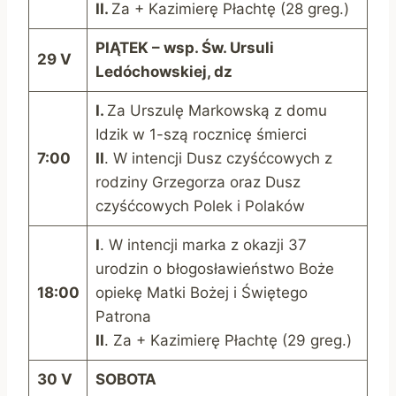
II.
Za + Kazimierę Płachtę (28 greg.)
P
IĄTEK – wsp. Św. Ursuli
29 V
Ledóchowskiej, dz
I.
Za Urszulę Markowską z domu
Idzik w 1-szą rocznicę śmierci
7:00
II
. W intencji Dusz czyśćcowych z
rodziny Grzegorza oraz Dusz
czyśćcowych Polek i Polaków
I
. W intencji marka z okazji 37
urodzin o błogosławieństwo Boże
18:00
opiekę Matki Bożej i Świętego
Patrona
II
. Za + Kazimierę Płachtę (29 greg.)
30 V
S
OBOTA