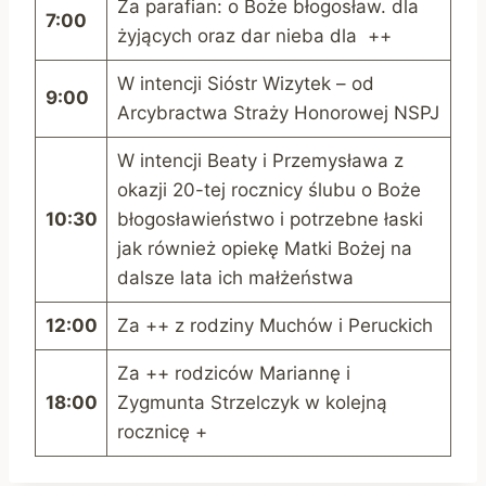
Za parafian: o Boże błogosław. dla
7:00
żyjących oraz dar nieba dla ++
W intencji Sióstr Wizytek – od
9:00
Arcybractwa Straży Honorowej NSPJ
W intencji Beaty i Przemysława z
okazji 20-tej rocznicy ślubu o Boże
10:30
błogosławieństwo i potrzebne łaski
jak również opiekę Matki Bożej na
dalsze lata ich małżeństwa
12:00
Za ++ z rodziny Muchów i Peruckich
Za ++ rodziców Mariannę i
18:00
Zygmunta Strzelczyk w kolejną
rocznicę +