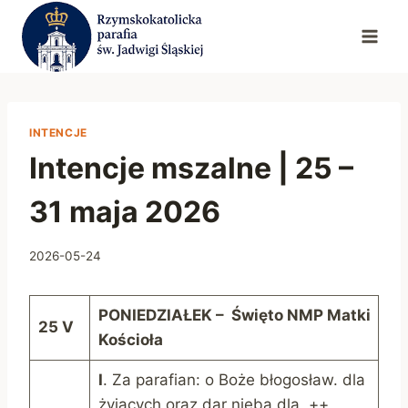
Przejdź
do
treści
INTENCJE
Intencje mszalne | 25 –
31 maja 2026
2026-05-24
P
ONIEDZIAŁEK – Święto NMP Matki
25 V
Kościoła
I
. Za parafian: o Boże błogosław. dla
żyjących oraz dar nieba dla ++