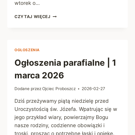
wtorek o…
OGŁOSZENIA
CZYTAJ WIĘCEJ
PARAFIALNE
|
8
MARCA
2026
OGŁOSZENIA
Ogłoszenia parafialne | 1
marca 2026
Dodane przez
Ojciec Proboszcz
2026-02-27
Dziś przeżywamy piątą niedzielę przed
Uroczystością św. Józefa. Wpatrując się w
jego przykład wiary, powierzajmy Bogu
nasze rodziny, codzienne obowiązki i
troski, prosząc o potrzebne łaski i opiekę.