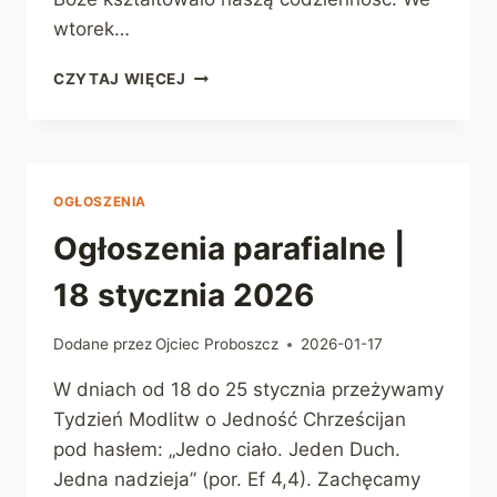
wtorek…
OGŁOSZENIA
CZYTAJ WIĘCEJ
PARAFIALNE
|
25
STYCZNIA
2026
OGŁOSZENIA
Ogłoszenia parafialne |
18 stycznia 2026
Dodane przez
Ojciec Proboszcz
2026-01-17
W dniach od 18 do 25 stycznia przeżywamy
Tydzień Modlitw o Jedność Chrześcijan
pod hasłem: „Jedno ciało. Jeden Duch.
Jedna nadzieja” (por. Ef 4,4). Zachęcamy