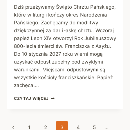
Dziś przeżywamy Święto Chrztu Pańskiego,
które w liturgii kończy okres Narodzenia
Pańskiego. Zachęcamy do modlitwy
dziękczynnej za dar i łaskę chrztu. Wczoraj
papież Leon XIV otworzył Rok Jubileuszowy
800-lecia śmierci św. Franciszka z Asyżu.
Do 10 stycznia 2027 roku wierni mogą
uzyskać odpust zupełny pod zwykłymi
warunkami. Miejscami odpustowymi są
wszystkie kościoły franciszkańskie. Papież
zachęca,…
OGŁOSZENIA
CZYTAJ WIĘCEJ
PARAFIALNE
|
11
STYCZNIA
Nawigacja
Poprzednia
1
2
3
4
5
…
2026